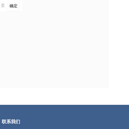
页
确定
联系我们