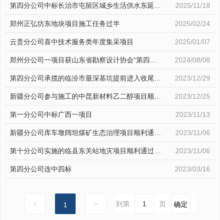
问项目
第四分公司中标长治市屯留区城乡生活供水东延管
2025/11/18
网工程（一期）施工项目
郑州正弘坊东地块项目施工任务过半
2025/02/24
人力资源
云贵分公司喜中技术服务类年度集采项目
2025/01/07
联系我们
郑州分公司一项目获山东省勘察设计协会“第四届
2024/08/08
优秀岩土工程设计”三等奖
办公系统
第四分公司承揽的临汾市最深基坑提前进入收尾阶
2023/12/29
段
新疆分公司参与施工的中昆新材料乙二醇项目顺利
2023/12/25
投产
第一分公司中标广西一项目
2023/11/13
新疆分公司库车墩阔坦煤矿生态治理项目顺利通过
2023/11/06
自治区级核查验收
第十分公司实施的临县东关站地灾项目顺利通过竣
2023/11/06
工验收
第四分公司连中四标
2023/03/16
<
>
到第
页
确定
1