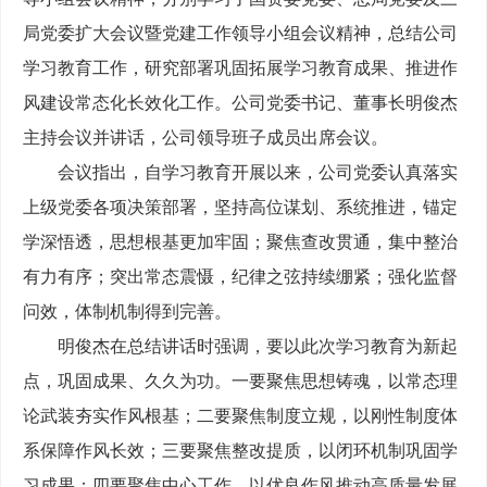
局党委扩大会议暨党建工作领导小组会议精神，总结公司
学习教育工作，研究部署巩固拓展学习教育成果、推进作
风建设常态化长效化工作。公司党委书记、董事长明俊杰
主持会议并讲话，公司领导班子成员出席会议。
会议指出，自学习教育开展以来，公司党委认真落实
上级党委各项决策部署，坚持高位谋划、系统推进，锚定
学深悟透，思想根基更加牢固；聚焦查改贯通，集中整治
有力有序；突出常态震慑，纪律之弦持续绷紧；强化监督
问效，体制机制得到完善。
明俊杰在总结讲话时强调，要以此次学习教育为新起
点，巩固成果、久久为功。一要聚焦思想铸魂，以常态理
论武装夯实作风根基；二要聚焦制度立规，以刚性制度体
系保障作风长效；三要聚焦整改提质，以闭环机制巩固学
习成果；四要聚焦中心工作，以优良作风推动高质量发展