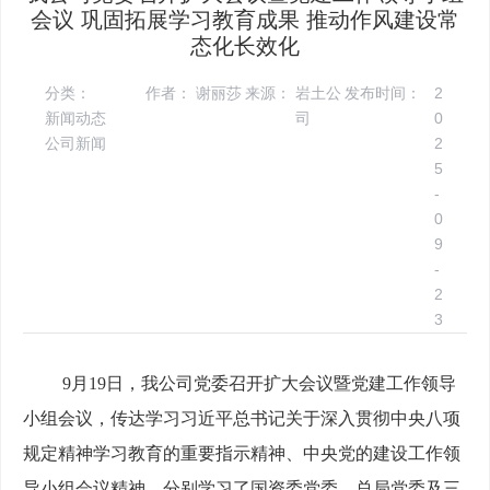
会议 巩固拓展学习教育成果 推动作风建设常
态化长效化
人力资源
分类：
作者：
谢丽莎
来源：
岩土公
发布时间：
2
联系我们
新闻动态
司
0
公司新闻
2
5
办公系统
-
0
9
-
2
3
9月19日，我公司党委召开扩大会议暨党建工作领导
小组会议，传达学习习近平总书记关于深入贯彻中央八项
规定精神学习教育的重要指示精神、中央党的建设工作领
导小组会议精神，分别学习了国资委党委、总局党委及三